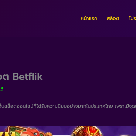
หน้าแรก
สล็อต
โปร
อต Betflik
23
ว็บสล็อตออนไลน์ที่ได้รับความนิยมอย่างมากในประเทศไทย เพราะมีจุดเด