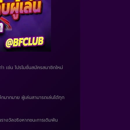
ก่า เช่น โปรโมชั่นสมัครสมาชิกใหม่
อีกมากมาย ผู้เล่นสามารถเล่นได้ทุก
เงินรางวัลจริงหากชนะการเดิมพัน