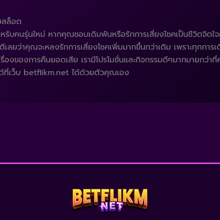
มสล็อต
หรับคนรุ่นใหม่ หากคุณชอบเดิมพันหรือรักการเสี่ยงโชคเป็นชีวิตจิตใจอ
นตีเลยว่าคุณจะหลงรักการเสี่ยงโชคเพิ่มมากขึ้นกว่าเดิม เพราะทุกการเ
 เรื่องของการคืนยอดเสีย เรามีโปรโมชั่นและกิจกรรมดีๆมากมายกว่าที่
ด้ที่เว็บ betflikm.net ได้ด้วยตัวคุณเอง