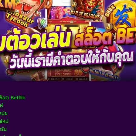
ล็อต Betflik
ห์
สมัย
นใหม่
รัน