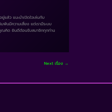
ยู่แล้ว แนะนำเปิดใจเล่นกับ
ดิมพันมีความเสี่ยง แต่เรามีระบบ
คุณคิด ยินดีต้อนรับสมาชิกทุกท่าน
Next เรื่อง
→