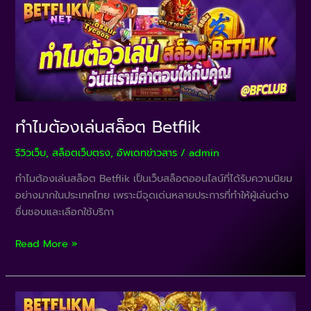
ใหม่
ล่าสุด
ห้าม
พลาด
ทำไมต้องเล่นสล็อต Betflik
รีวิวเว็บ
,
สล็อตเว็บตรง
,
อัพเดทข่าวสาร
/
admin
ทำไมต้องเล่นสล็อต Betflik เป็นเว็บสล็อตออนไลน์ที่ได้รับความนิยม
อย่างมากในประเทศไทย เพราะมีจุดเด่นหลายประการที่ทำให้ผู้เล่นต่าง
ชื่นชอบและเลือกใช้บริกา
ทำไม
Read More »
ต้อง
เล่น
สล็อต
Betflik