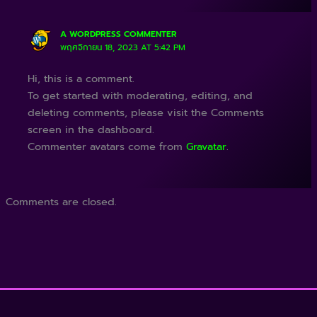
A WORDPRESS COMMENTER
พฤศจิกายน 18, 2023 AT 5:42 PM
Hi, this is a comment.
To get started with moderating, editing, and
deleting comments, please visit the Comments
screen in the dashboard.
Commenter avatars come from
Gravatar
.
Comments are closed.